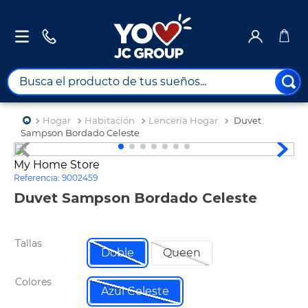
Busca el producto de tus sueños...
TÉRMINOS MÁS BUSCADOS
Hogar
Habitación
Lencería Hogar
Duvet
1
.
combos
Sampson Bordado Celeste
2
.
maximuebles
My Home Store
Referencia
:
9002459
3
.
moto
Duvet Sampson Bordado Celeste
4
.
nevera
5
.
celulares
Tallas
6
.
turismo
Doble
Queen
7
.
impresora
Colores
Azul Celeste
8
.
cine