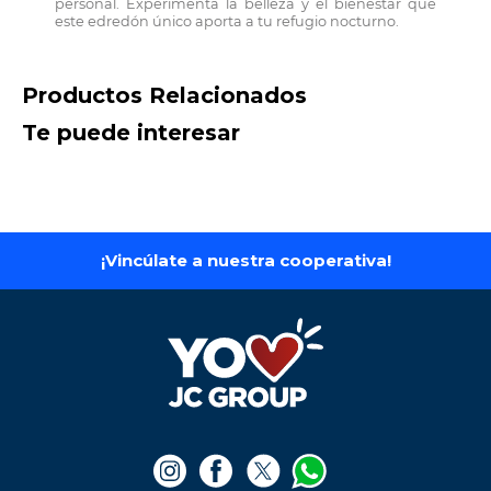
personal. Experimenta la belleza y el bienestar que
este edredón único aporta a tu refugio nocturno.
Productos Relacionados
Te puede interesar
iPhone 16 Pro Max-
iPhone 16 - 128 gb
256GB
$
4
.
750
.
000
$
6
.
990
.
000
Ver producto
Ver producto