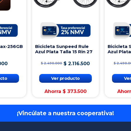
Max-256GB
Bicicleta Sunpeed Rule
Bicicleta
Azul Plata Talla 15 Rin 27
Azul Plata
000
$
2
.
116
.
500
$
2
.
490
.
000
$
2
.
490
.
0
cto
Ver producto
Ve
Ahorra
$
373
.
500
Ahor
¡Vincúlate a nuestra cooperativa!