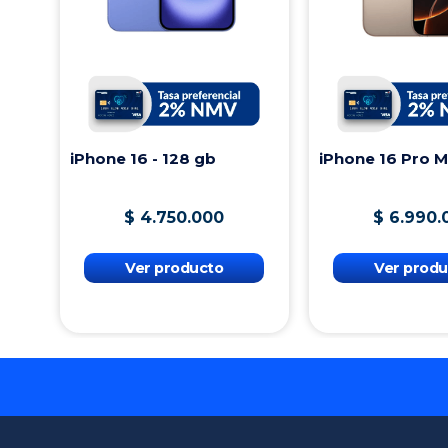
iPhone 16 - 128 gb
iPhone 16 Pro 
$
4
.
750
.
000
$
6
.
990
.
Ver producto
Ver produ