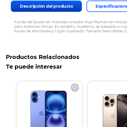
Descripción del producto
Especificacion
Funda de Duvet en microtex unicolor mas Plumón en microtex 
para todos los climas. Es versátil y moderno, se adapata a c
funda de almohada y 1 cojín cuadrado. Tamaño Semi doble, Do
Productos Relacionados
Te puede interesar