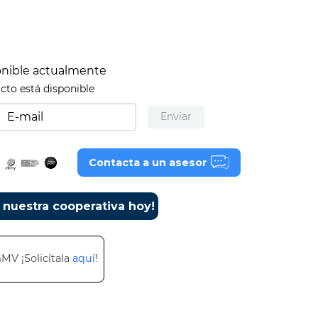
onible actualmente
cto está disponible
Enviar
Contacta a un asesor
a nuestra cooperativa hoy!
%MV ¡Solicítala
aquí
!