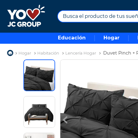
Busca el producto de tus sueños.
TÉRMINOS MÁS BUSCADOS
Educación
Hogar
1
.
combos
2
.
maximuebles
Duvet Pinch + 
Hogar
Habitación
Lencería Hogar
3
.
moto
4
.
nevera
5
.
celulares
6
.
turismo
7
.
impresora
8
.
cine
9
.
tv
10
.
alexa echo dot 5