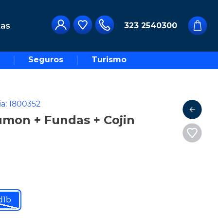
323 2540300
Seguros
Turismo
ia
:
1800352
umon + Fundas + Cojin
d1b