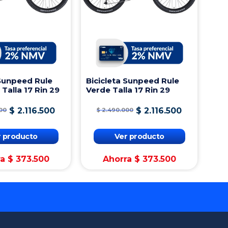
 Sunpeed Rule
Bicicleta Sunpeed Rule
 Talla 17 Rin 29
Verde Talla 17 Rin 29
$
2
.
116
.
500
$
2
.
116
.
500
00
$
2
.
490
.
000
r producto
Ver producto
ra
$
373
.
500
Ahorra
$
373
.
500