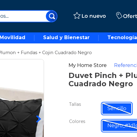
..
Movilidad
Salud y Bienestar
Tecnología
Plumon + Fundas + Cojin Cuadrado Negro
My Home Store
Referenc
Duvet Pinch + Pl
Cuadrado Negro
Tallas
Sencillo
Colores
Negro_#1d1