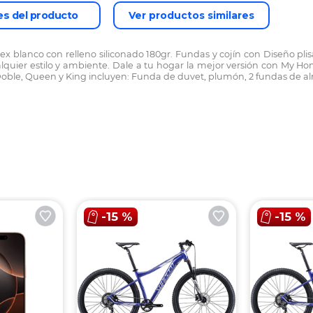
es del producto
Ver productos similares
blanco con relleno siliconado 180gr. Fundas y cojín con Diseño plis
ualquier estilo y ambiente. Dale a tu hogar la mejor versión con My H
ble, Queen y King incluyen: Funda de duvet, plumón, 2 fundas de alm
-
15 %
-
15 %