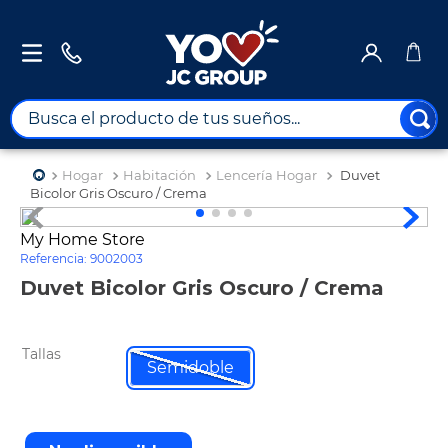
Busca el producto de tus sueños...
TÉRMINOS MÁS BUSCADOS
Hogar
Habitación
Lencería Hogar
Duvet
1
.
combos
Bicolor Gris Oscuro / Crema
2
.
maximuebles
My Home Store
Referencia
:
9002003
3
.
moto
Duvet Bicolor Gris Oscuro / Crema
4
.
nevera
5
.
celulares
Tallas
6
.
turismo
Semidoble
7
.
impresora
8
.
cine