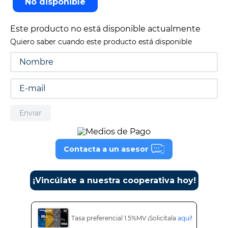
No disponible
9
.
tv
Este producto no está disponible actualmente
10
.
alexa echo dot 5
Quiero saber cuando este producto está disponible
Enviar
Contacta a un asesor
¡Vincúlate a nuestra cooperativa hoy!
Tasa preferencial 1.5%MV ¡Solicítala
aquí
!