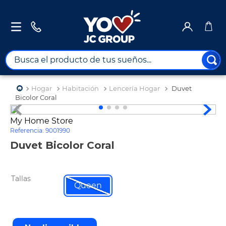
Busca el producto de tus sueños...
TÉRMINOS MÁS BUSCADOS
Hogar
Habitación
Lencería Hogar
Duvet
1
.
combos
Bicolor Coral
2
.
maximuebles
My Home Store
Referencia
:
9001990
3
.
moto
Duvet Bicolor Coral
4
.
nevera
5
.
celulares
Tallas
6
.
turismo
Queen
7
.
impresora
8
.
cine