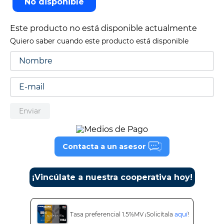
No disponible
9
.
tv
Este producto no está disponible actualmente
10
.
alexa echo dot 5
Quiero saber cuando este producto está disponible
Enviar
Contacta a un asesor
¡Vincúlate a nuestra cooperativa hoy!
Tasa preferencial 1.5%MV ¡Solicítala
aquí
!