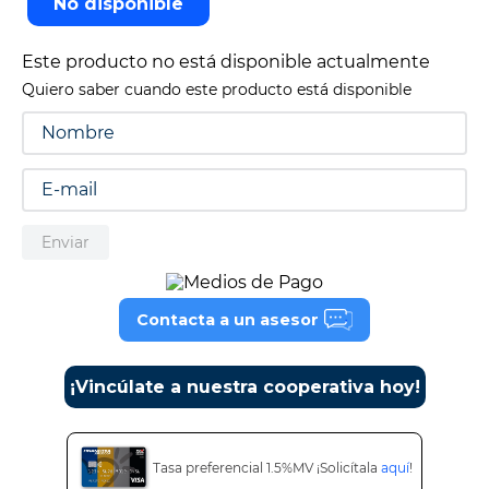
No disponible
9
.
tv
Este producto no está disponible actualmente
10
.
alexa echo dot 5
Quiero saber cuando este producto está disponible
Enviar
Contacta a un asesor
¡Vincúlate a nuestra cooperativa hoy!
Tasa preferencial 1.5%MV ¡Solicítala
aquí
!