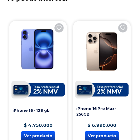
iPhone 16 Pro Max-
iPhone 16 - 128 gb
256GB
$
4
.
750
.
000
$
6
.
990
.
000
Ver producto
Ver producto