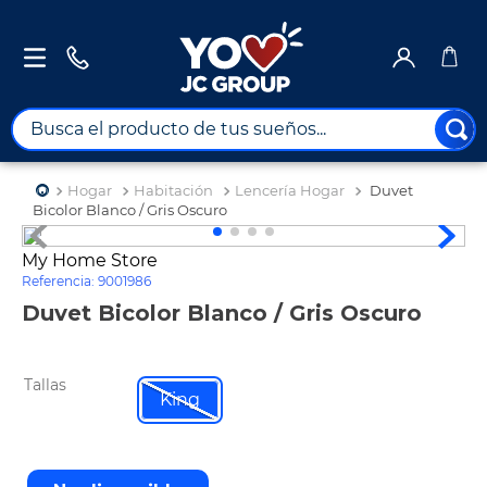
Busca el producto de tus sueños...
TÉRMINOS MÁS BUSCADOS
Hogar
Habitación
Lencería Hogar
Duvet
1
.
combos
Bicolor Blanco / Gris Oscuro
2
.
maximuebles
My Home Store
Referencia
:
9001986
3
.
moto
Duvet Bicolor Blanco / Gris Oscuro
4
.
nevera
5
.
celulares
Tallas
6
.
turismo
King
7
.
impresora
8
.
cine