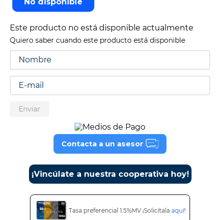
No disponible
9
.
tv
Este producto no está disponible actualmente
10
.
alexa echo dot 5
Quiero saber cuando este producto está disponible
Enviar
Contacta a un asesor
¡Vincúlate a nuestra cooperativa hoy!
Tasa preferencial 1.5%MV ¡Solicítala
aquí
!