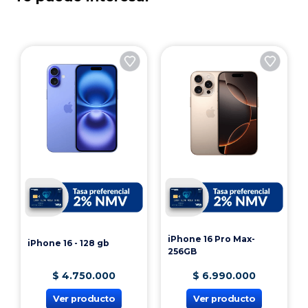
iPhone 16 Pro Max-
iPhone 16 - 128 gb
256GB
$
4
.
750
.
000
$
6
.
990
.
000
Ver producto
Ver producto