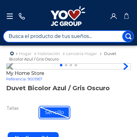
Busca el producto de tus sueños...
TÉRMINOS MÁS BUSCADOS
Hogar
Habitación
Lencería Hogar
Duvet
1
.
combos
Bicolor Azul / Gris Oscuro
2
.
maximuebles
My Home Store
Referencia
:
9001967
3
.
moto
Duvet Bicolor Azul / Gris Oscuro
4
.
nevera
5
.
celulares
Tallas
6
.
turismo
Sencillo
7
.
impresora
8
.
cine