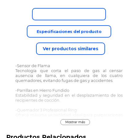
Descripción del producto
Especificaciones del producto
Ver productos similares
-Sensor de Flama
Tecnología que corta el paso de gas al censar
ausencia de llama, en cualquiera de los cuatro
quemadores, evitando fugas de gas y accidentes.
-Parrillas en Hierro Fundido
Estabilidad y seguridad en el desplazamiento de los
recipientes de cocción.
-Quemador 3 Professional Ring:
Ofrece máxima versatilidad, ideal para preparaciones
de gran tamaño cocción rápida y uniforme. Chispa
Mostrar más
progresiva para un encendido rápido y seguro.
-Tecnología Smartcook
Productos Relacionados