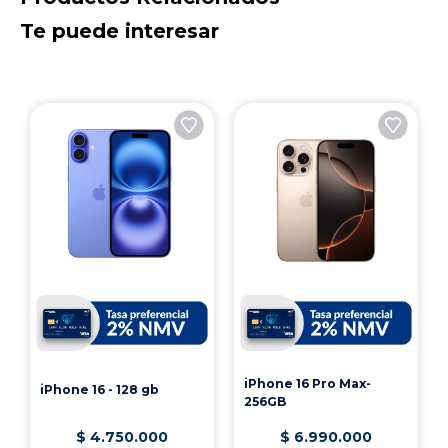
Nuestra línea de cocción cuentan con la mejor
tecnología, que te acompaña en cada momento.
Te puede interesar
Desde que empiezas a preparar tus alimentos, hasta
que terminas de limpiar.
-Fácil Limpieza
Cubierta en cristal templado. Más fácil de limpiar, en
menos tiempo y con menos esfuerzo. Parrillas de
hierro fundido con diseño innovador de máxima
resistencia.
-Encendido Electrónico Integrado en las Perillas
Las perillas en acero tienen encendido electrónico y
válvula de seguridad incorporada, pensando siempre
en tu comodidad y seguridad.
iPhone 16 Pro Max-
iPhone 16 - 128 gb
256GB
$
4
.
750
.
000
$
6
.
990
.
000