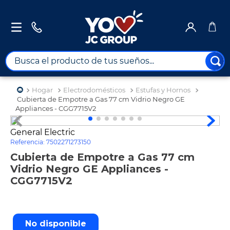
Busca el producto de tus sueños...
TÉRMINOS MÁS BUSCADOS
Hogar
Electrodomésticos
Estufas y Hornos
1
.
combos
Cubierta de Empotre a Gas 77 cm Vidrio Negro GE
Appliances - CGG7715V2
2
.
maximuebles
General Electric
3
.
moto
Referencia
:
7502271273150
4
.
celulares
Cubierta de Empotre a Gas 77 cm
Vidrio Negro GE Appliances -
5
.
nevera
CGG7715V2
6
.
turismo
7
.
tv
No disponible
8
.
impresora