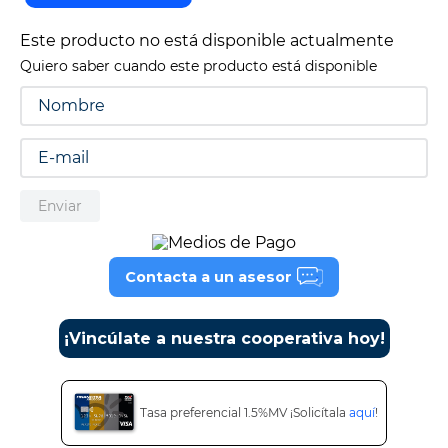
9
.
cine
Este producto no está disponible actualmente
10
.
alexa echo dot 5
Quiero saber cuando este producto está disponible
Enviar
Contacta a un asesor
¡Vincúlate a nuestra cooperativa hoy!
Tasa preferencial 1.5%MV ¡Solicítala
aquí
!