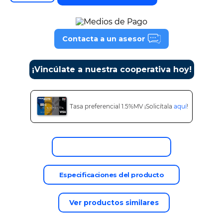
9
.
alexa echo dot 5
10
.
impresora
Contacta a un asesor
¡Vincúlate a nuestra cooperativa hoy!
Tasa preferencial 1.5%MV ¡Solicítala
aquí
!
Descripción del producto
Especificaciones del producto
Ver productos similares