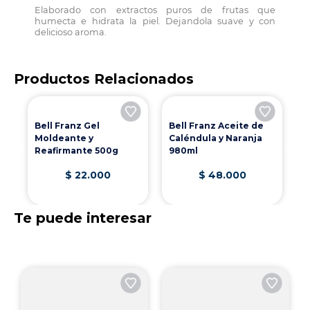
Elaborado con extractos puros de frutas que
humecta e hidrata la piel. Dejandola suave y con
delicioso aroma.
Productos Relacionados
E
Bell Franz Aceite de
m
oe
Caléndula y Naranja
980ml
Bell Franz Gel
Moldeante y
Reafirmante 500g
$
22
.
000
$
48
.
000