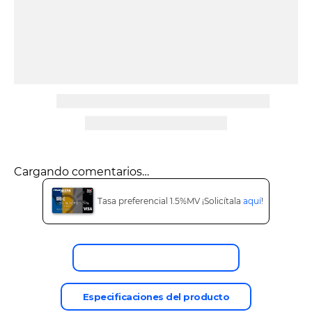
9
.
tv
10
.
alexa echo dot 5
Cargando comentarios…
Tasa preferencial 1.5%MV ¡Solicítala
aquí
!
Descripción del producto
Especificaciones del producto