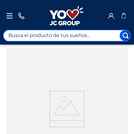
Busca el producto de tus sueños...
TÉRMINOS MÁS BUSCADOS
1
.
combos
2
.
maximuebles
3
.
moto
4
.
nevera
5
.
celulares
6
.
turismo
7
.
impresora
8
.
cine