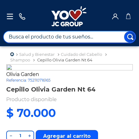
Busca el producto de tus sueños...
TÉRMINOS MÁS BUSCADOS
Salud y Bienestar
Cuidado del Cabello
1
.
combos
Shampoo
Cepillo Olivia Garden Nt 64
2
.
maximuebles
Olivia Garden
Referencia
:
752110716165
3
.
moto
Cepillo Olivia Garden Nt 64
4
.
celulares
Producto disponible
5
.
nevera
$
70
.
000
6
.
turismo
7
.
tv
8
.
impresora
－
＋
Agregar al carrito