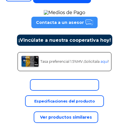
9
.
cine
10
.
alexa echo dot 5
Contacta a un asesor
¡Vincúlate a nuestra cooperativa hoy!
Tasa preferencial 1.5%MV ¡Solicítala
aquí
!
Descripción del producto
Especificaciones del producto
Ver productos similares