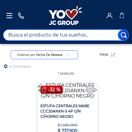
Busca el producto de tus sueños...
TÉRMINOS MÁS BUSCADOS
Filtrar
Ordenar por
Fecha De Release
1
.
combos
2
.
maximuebles
Centrales
1
producto
3
.
moto
4
.
nevera
-
32 %
5
.
celulares
ESTUFA CENTRALES MABE
6
.
turismo
CCC20ANXN-5 4P G/N
C/HORNO NEGRO
7
.
impresora
$
1
.
080
.
900
8
.
cine
$
737
.
900