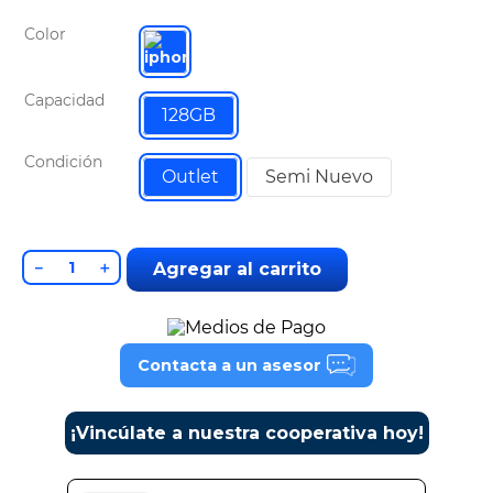
9
.
tv
Color
10
.
alexa echo dot 5
Capacidad
128GB
Condición
Outlet
Semi Nuevo
－
＋
Agregar al carrito
Contacta a un asesor
¡Vincúlate a nuestra cooperativa hoy!