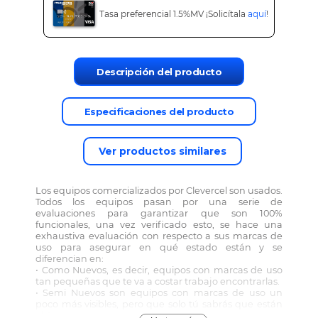
Tasa preferencial 1.5%MV ¡Solicítala
aquí
!
Descripción del producto
Especificaciones del producto
Ver productos similares
Los equipos comercializados por Clevercel son usados.
Todos los equipos pasan por una serie de
evaluaciones para garantizar que son 100%
funcionales, una vez verificado esto, se hace una
exhaustiva evaluación con respecto a sus marcas de
uso para asegurar en qué estado están y se
diferencian en:
• Como Nuevos, es decir, equipos con marcas de uso
tan pequeñas que te va a costar trabajo encontrarlas.
• Semi Nuevos son equipos con marcas de uso un
poco más visibles, pero que solo tú sabrás que están
ahí.