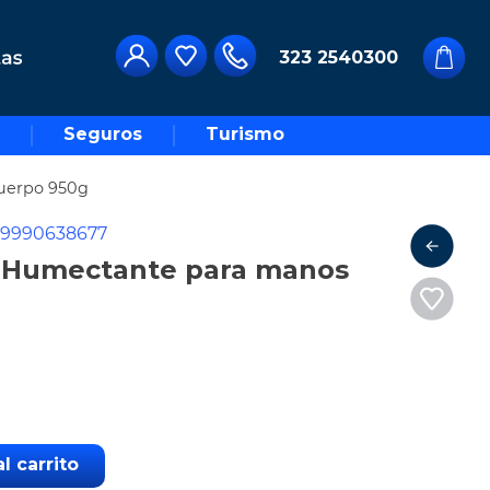
323 2540300
Seguros
Turismo
cuerpo 950g
09990638677
a Humectante para manos
l carrito