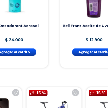
e de Uva 115ml
Athos Aceite Corporal con Uva
250ml
.
900
$
17
.
000
l carrito
Agregar al carrito
-
15 %
-
15 %