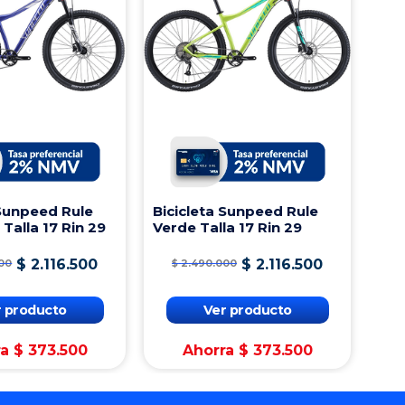
 Sunpeed Rule
Bicicleta Sunpeed Rule
 Talla 17 Rin 29
Verde Talla 17 Rin 29
$
2
.
116
.
500
$
2
.
116
.
500
00
$
2
.
490
.
000
r producto
Ver producto
ra
$
373
.
500
Ahorra
$
373
.
500