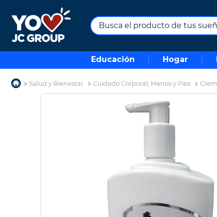
Busca el producto de tus sueños.
TÉRMINOS MÁS BUSCADOS
Educación
Hogar
1
.
combos
2
.
maximuebles
Salud y Bienestar
Cuidado Corporal, Manos y Pies
Crem
3
.
moto
4
.
nevera
5
.
celulares
6
.
turismo
7
.
impresora
8
.
cine
9
.
tv
10
.
alexa echo dot 5