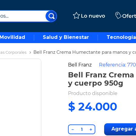
..
Movilidad
Salud y Bienestar
Tecnología
Bell Franz Crema Humectante para manos y 
as Corporales
Bell Franz
Referencia
:
77
Bell Franz Crem
y cuerpo 950g
Producto disponible
$
24
.
000
Agregar a
－
＋