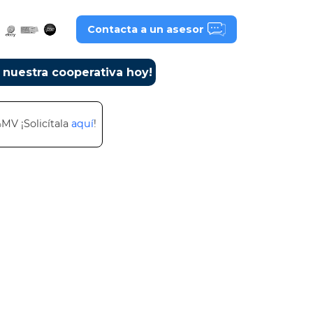
Contacta a un asesor
a nuestra cooperativa hoy!
%MV ¡Solicítala
aquí
!