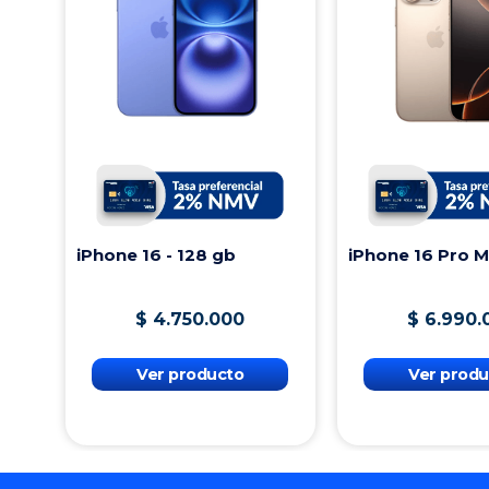
iPhone 16 - 128 gb
iPhone 16 Pro 
$
4
.
750
.
000
$
6
.
990
.
Ver producto
Ver produ