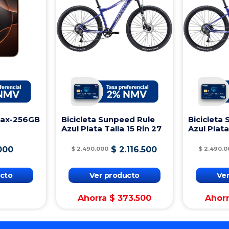
Max-256GB
Bicicleta Sunpeed Rule
Bicicleta
Azul Plata Talla 15 Rin 27
Azul Plata
000
$
2
.
116
.
500
$
2
.
490
.
000
$
2
.
490
.
0
cto
Ver producto
Ve
Ahorra
$
373
.
500
Ahor