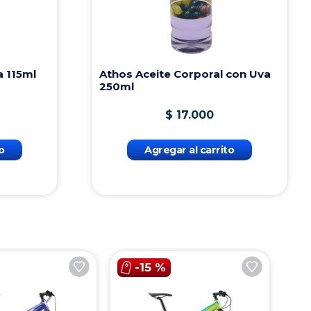
$
19
.
500
Agregar al carrito
-
15 %