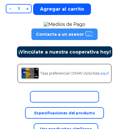
9
.
cine
－
＋
Agregar al carrito
10
.
alexa echo dot 5
Contacta a un asesor
¡Vincúlate a nuestra cooperativa hoy!
Tasa preferencial 1.5%MV ¡Solicítala
aquí
!
Descripción del producto
Especificaciones del producto