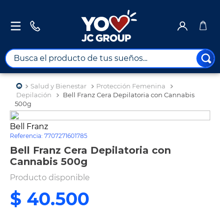
Busca el producto de tus sueños...
TÉRMINOS MÁS BUSCADOS
Salud y Bienestar
Protección Femenina
1
.
combos
Depilación
Bell Franz Cera Depilatoria con Cannabis
500g
2
.
maximuebles
Bell Franz
3
.
moto
Referencia
:
7707271601785
4
.
celulares
Bell Franz Cera Depilatoria con
Cannabis 500g
5
.
nevera
Producto disponible
6
.
turismo
$
40
.
500
7
.
tv
8
.
impresora