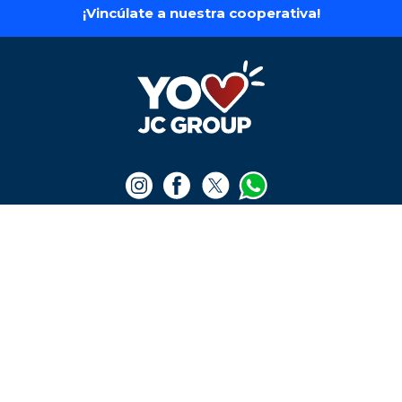
iPhone 16 Pro Max-
iPhone 16 - 128 gb
256GB
$
4
.
750
.
000
$
6
.
990
.
000
Ver producto
Ver producto
¡Vincúlate a nuestra cooperativa!