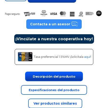
9
.
tv
10
.
alexa echo dot 5
Contacta a un asesor
¡Vincúlate a nuestra cooperativa hoy!
Tasa preferencial 1.5%MV ¡Solicítala
aquí
!
Descripción del producto
Especificaciones del producto
Ver productos similares