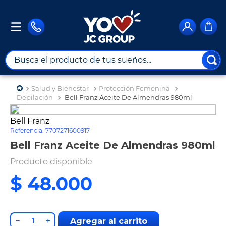
Busca el producto de tus sueños...
TÉRMINOS MÁS BUSCADOS
Salud y Bienestar
Protección Femenina
1
.
combos
Depilación
Bell Franz Aceite De Almendras 980ml
2
.
maximuebles
Bell Franz
Referencia
:
7707271600917
3
.
moto
Bell Franz Aceite De Almendras 980ml
4
.
nevera
Producto disponible
5
.
celulares
$
48
.
000
6
.
turismo
7
.
impresora
8
.
cine
－
＋
Agregar al carrito