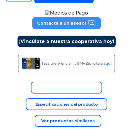
9
.
tv
10
.
alexa echo dot 5
Contacta a un asesor
¡Vincúlate a nuestra cooperativa hoy!
Tasa preferencial 1.5%MV ¡Solicítala
aquí
!
Descripción del producto
Especificaciones del producto
Ver productos similares