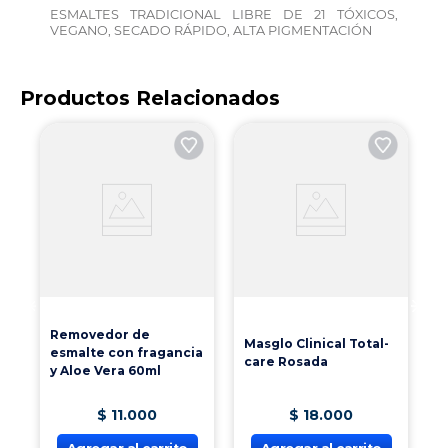
ESMALTES TRADICIONAL LIBRE DE 21 TÓXICOS,
VEGANO, SECADO RÁPIDO, ALTA PIGMENTACIÓN
Productos Relacionados
E
H
Removedor de
Masglo Clinical Total-
esmalte con fragancia
care Rosada
y Aloe Vera 60ml
$
11
.
000
$
18
.
000