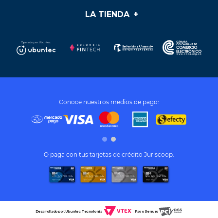
LA TIENDA
+
Medios de pago
Mis pedidos
Preguntas frecuentes
Soporte y PQR
¿Cómo cumplir mis sueños?
Términos y condiciones
Conoce nuestros medios de pago:
Tratamiento de datos personales
O paga con tus tarjetas de crédito Juriscoop:
Desarrollado por: Ubuntec
Tecnología
Pago Seguro