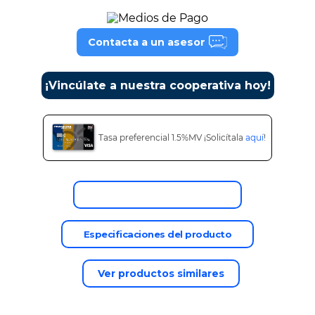
9
.
tv
10
.
alexa echo dot 5
Contacta a un asesor
¡Vincúlate a nuestra cooperativa hoy!
Tasa preferencial 1.5%MV ¡Solicítala
aquí
!
Descripción del producto
Especificaciones del producto
Ver productos similares