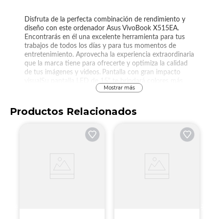
Disfruta de la perfecta combinación de rendimiento y
diseño con este ordenador Asus VivoBook X515EA.
Encontrarás en él una excelente herramienta para tus
trabajos de todos los días y para tus momentos de
entretenimiento. Aprovecha la experiencia extraordinaria
que la marca tiene para ofrecerte y optimiza la calidad
de tus imágenes y videos.
Pantalla con gran impacto
visualSu pantalla LED de 15" te brindará colores más
Mostrar más
vivos y definidos. Tus películas y series preferidas
cobrarán vida, ya que ganarán calidad y definición en
cada detalle.
Productos Relacionados
P
N