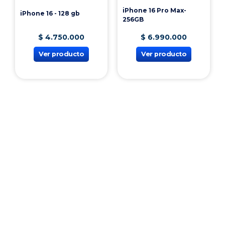
iPhone 16 Pro Max-
iPhone 16 - 128 gb
256GB
$
4
.
750
.
000
$
6
.
990
.
000
Ver producto
Ver producto
¡Vincúlate a nuestra cooperativa!