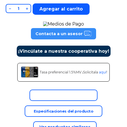
9
.
cine
－
＋
Agregar al carrito
10
.
alexa echo dot 5
Contacta a un asesor
¡Vincúlate a nuestra cooperativa hoy!
Tasa preferencial 1.5%MV ¡Solicítala
aquí
!
Descripción del producto
Especificaciones del producto