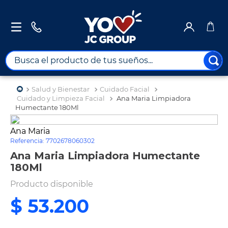
Busca el producto de tus sueños...
TÉRMINOS MÁS BUSCADOS
Salud y Bienestar
Cuidado Facial
1
.
combos
Cuidado y Limpieza Facial
Ana Maria Limpiadora
Humectante 180Ml
2
.
maximuebles
Ana Maria
3
.
moto
Referencia
:
7702678060302
4
.
celulares
Ana Maria Limpiadora Humectante
180Ml
5
.
nevera
Producto disponible
6
.
turismo
$
53
.
200
7
.
tv
8
.
impresora