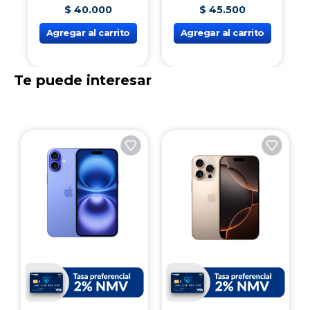
F
deterioro natural, Equilibra e Hidrata
1
Ana Maria Espuma
Ana Maria Polvo Facial
Facial Equilibrante
Compacto Arena 15g
120g
$
40
.
000
$
45
.
500
Agregar al carrito
Agregar al carrito
Te puede interesar