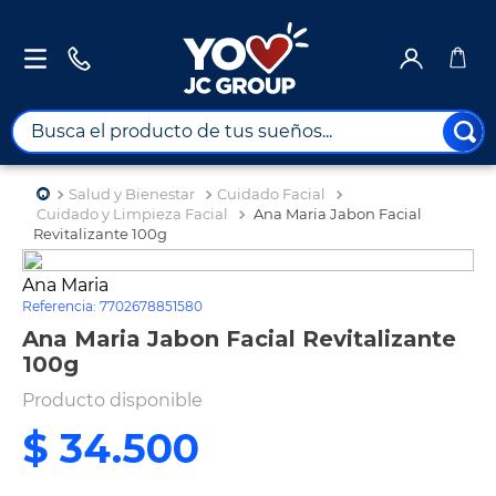
Busca el producto de tus sueños...
TÉRMINOS MÁS BUSCADOS
Salud y Bienestar
Cuidado Facial
1
.
combos
Cuidado y Limpieza Facial
Ana Maria Jabon Facial
Revitalizante 100g
2
.
maximuebles
Ana Maria
3
.
moto
Referencia
:
7702678851580
4
.
celulares
Ana Maria Jabon Facial Revitalizante
100g
5
.
nevera
Producto disponible
6
.
turismo
$
34
.
500
7
.
tv
8
.
impresora