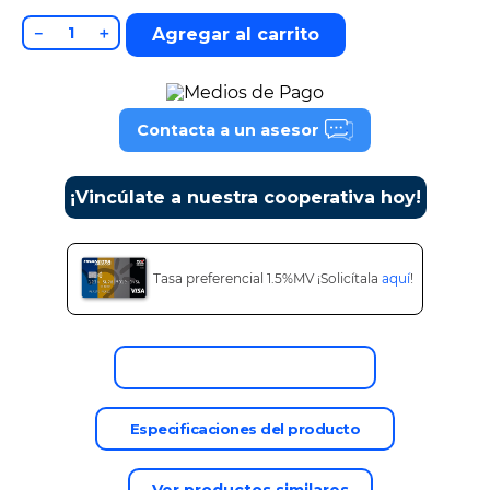
9
.
cine
－
＋
Agregar al carrito
10
.
alexa echo dot 5
Contacta a un asesor
¡Vincúlate a nuestra cooperativa hoy!
Tasa preferencial 1.5%MV ¡Solicítala
aquí
!
Descripción del producto
Especificaciones del producto