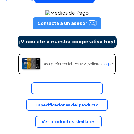
9
.
tv
10
.
alexa echo dot 5
Contacta a un asesor
¡Vincúlate a nuestra cooperativa hoy!
Tasa preferencial 1.5%MV ¡Solicítala
aquí
!
Descripción del producto
Especificaciones del producto
Ver productos similares