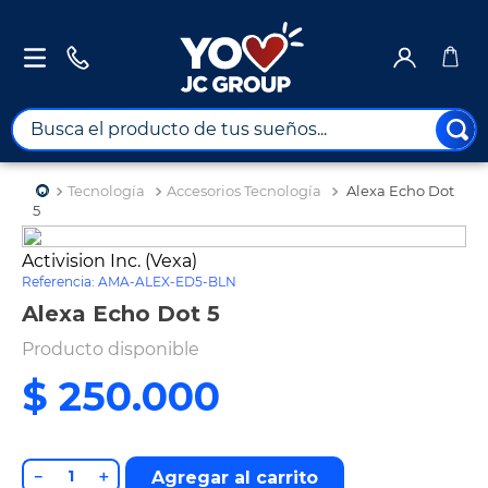
Busca el producto de tus sueños...
TÉRMINOS MÁS BUSCADOS
Tecnología
Accesorios Tecnología
Alexa Echo Dot
1
.
combos
5
2
.
moto
Activision Inc. (Vexa)
Referencia
:
AMA-ALEX-ED5-BLN
3
.
maximuebles
Alexa Echo Dot 5
4
.
nevera
Producto disponible
5
.
celulares
$
250
.
000
6
.
turismo
7
.
cine
8
.
impresora
－
＋
Agregar al carrito