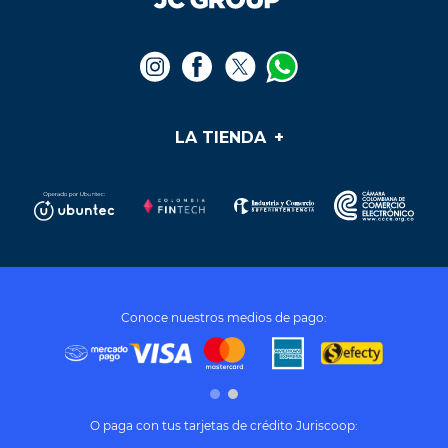
iPhone 16 Pro Max-
iPhone 16 - 128 gb
256GB
$
4
.
750
.
000
$
6
.
990
.
000
Ver producto
Ver producto
¡Vincúlate a nuestra cooperativa!