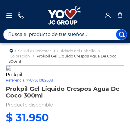
Busca el producto de tus sueños...
TÉRMINOS MÁS BUSCADOS
Salud y Bienestar
Cuidado del Cabello
1
.
combos
Coloración
Prokpil Gel Liquido Crespos Agua De Coco
300ml
2
.
maximuebles
Prokpil
3
.
moto
Referencia
:
7707931082688
4
.
celulares
Prokpil Gel Liquido Crespos Agua De
Coco 300ml
5
.
nevera
Producto disponible
6
.
turismo
$
31
.
950
7
.
tv
8
.
impresora