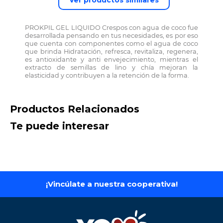
Ver productos similares
PROKPIL GEL LIQUIDO Crespos con agua de coco fue
desarrollada pensando en tus necesidades, es por eso
que cuenta con componentes como el agua de coco
que brinda Hidratación, refresca, revitaliza, regenera,
es antioxidante y anti envejecimiento, mientras el
extracto de semillas de lino y chía mejoran la
elasticidad y contribuyen a la retención de la forma.
Productos Relacionados
Te puede interesar
¡Vincúlate a nuestra cooperativa!