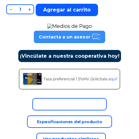
9
.
cine
－
＋
Agregar al carrito
10
.
alexa echo dot 5
Contacta a un asesor
¡Vincúlate a nuestra cooperativa hoy!
Tasa preferencial 1.5%MV ¡Solicítala
aquí
!
Descripción del producto
Especificaciones del producto