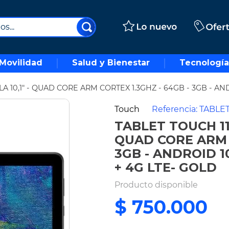
..
Movilidad
Salud y Bienestar
Tecnología
A 10,1" - QUAD CORE ARM CORTEX 1.3GHZ - 64GB - 3GB - AN
Touch
Referencia
:
TABLE
TABLET TOUCH 110
QUAD CORE ARM C
3GB - ANDROID 1
+ 4G LTE- GOLD
Producto disponible
$
750
.
000