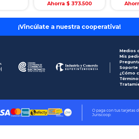
Ahorra
$
373
.
500
Ahor
¡Vincúlate a nuestra cooperativa!
Medios 
Mis ped
Pregunt
Soporte
¿Cómo c
Términos
Tratami
O paga con tus tarjetas d
Juriscoop: