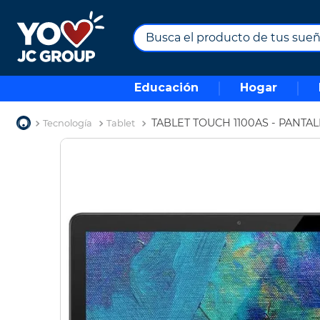
Busca el producto de tus sueños.
TÉRMINOS MÁS BUSCADOS
Educación
Hogar
1
.
combos
2
.
maximuebles
TABLET TOUCH 1100AS - PANTALL
Tecnología
Tablet
3
.
moto
4
.
nevera
5
.
celulares
6
.
turismo
7
.
impresora
8
.
cine
9
.
tv
10
.
alexa echo dot 5