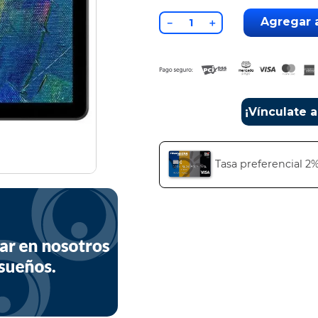
Agregar a
－
＋
¡Vínculate 
Tasa preferencial 2