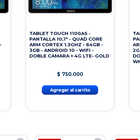
TABLET TOUCH 1100AS -
TA
PANTALLA 10,1" - QUAD CORE
PA
-
ARM CORTEX 1.3GHZ - 64GB -
AR
3GB - ANDROID 10 - WIFI -
2G
DOBLE CAMARA + 4G LTE- GOLD
DO
WH
$
750
.
000
Agregar al carrito