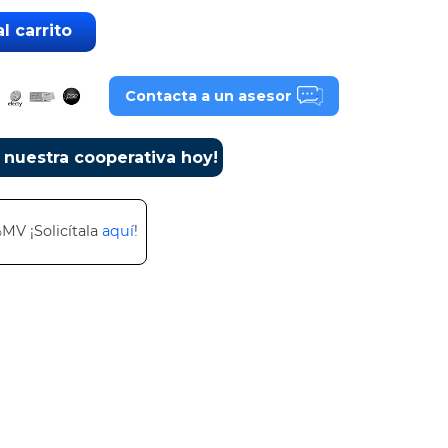
l carrito
Contacta a un asesor
a nuestra cooperativa hoy!
%MV ¡Solicítala
aquí
!