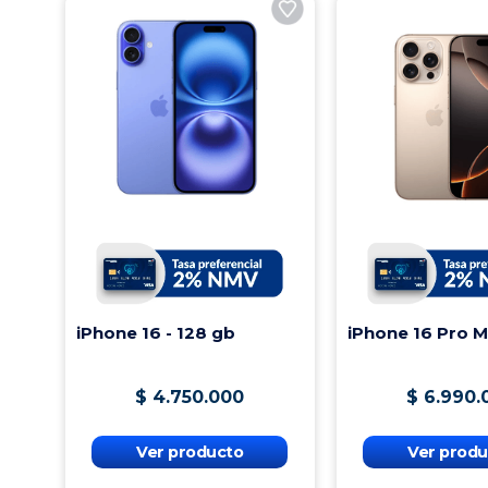
iPhone 16 - 128 gb
iPhone 16 Pro 
$
4
.
750
.
000
$
6
.
990
.
Ver producto
Ver produ