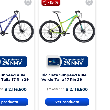
-
15 %
 Sunpeed Rule
Bicicleta Sunpeed Rule
 Talla 17 Rin 29
Verde Talla 17 Rin 29
$
2
.
116
.
500
$
2
.
116
.
500
00
$
2
.
490
.
000
r producto
Ver producto