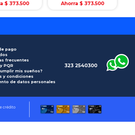
ra
$
373
.
500
Ahorra
$
373
.
500
de pago
idos
as frecuentes
323 2540300
 y PQR
umplir mis sueños?
 y condiciones
ento de datos personales
e crédito