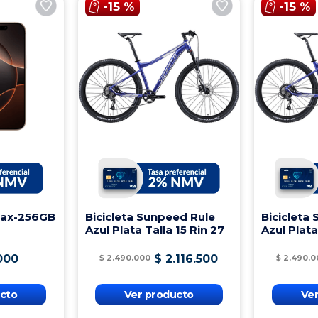
-
15 %
-
15 %
Max-256GB
Bicicleta Sunpeed Rule
Bicicleta
Azul Plata Talla 15 Rin 27
Azul Plata
000
$
2
.
116
.
500
$
2
.
490
.
000
$
2
.
490
.
0
cto
Ver producto
Ve